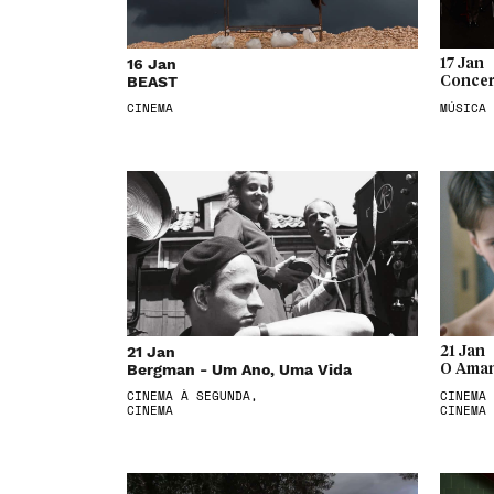
16 Jan
17 Jan
BEAST
Concer
CINEMA
MÚSICA
21 Jan
21 Jan
Bergman - Um Ano, Uma Vida
O Aman
CINEMA À SEGUNDA,
CINEMA 
CINEMA
CINEMA