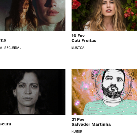
16 Fev
Cati Freitas
ens
À SEGUNDA,
MÚSICA
21 Fev
Salvador Martinha
scura
HUMOR