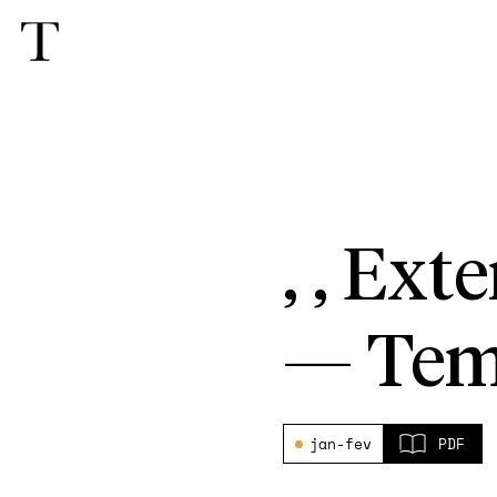
, , Ext
—
Tem
jan-fev
PDF