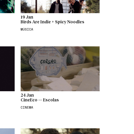
19 Jan
Birds Are Indie + Spicy Noodles
MÚSICA
24 Jan
CineEco — Escolas
CINEMA