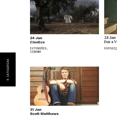
24 Jan
25 Jan
CineEco
Dar a V
EXTENSÕES,
EXPOSIÇ
CINEMA
S
CATEGORIA
5
31 Jan
Scott Matthews