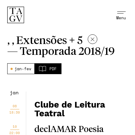
Menu
, , Extensões + 5
—
Temporada 2018/19
jan-fev
PDF
jan
Clube de Leitura
08
Teatral
18:30
10
declAMAR Poesia
22:00