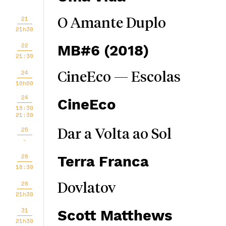
21
O Amante Duplo
21h30
22
MB#6 (2018)
21:30
24
CineEco — Escolas
10h00
24
CineEco
18:30
21:30
25
Dar a Volta ao Sol
-
28
Terra Franca
18:30
28
Dovlatov
21h30
31
Scott Matthews
21h30