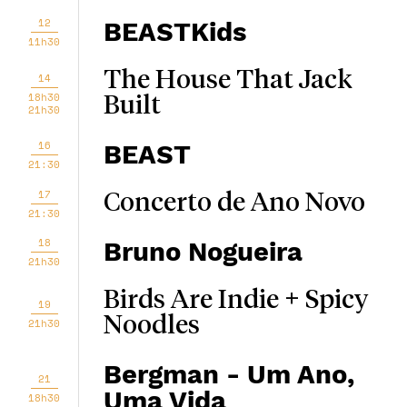
12
BEASTKids
11h30
The House That Jack
14
18h30
Built
21h30
16
BEAST
21:30
17
Concerto de Ano Novo
21:30
18
Bruno Nogueira
21h30
Birds Are Indie + Spicy
19
Noodles
21h30
Bergman - Um Ano,
21
Uma Vida
18h30