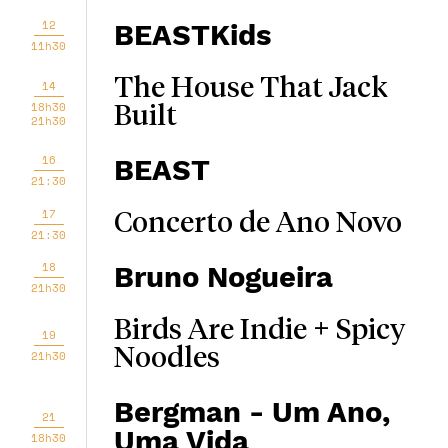
12
BEASTKids
11h30
The House That Jack
14
18h30
Built
21h30
16
BEAST
21:30
17
Concerto de Ano Novo
21:30
18
Bruno Nogueira
21h30
Birds Are Indie + Spicy
19
Noodles
21h30
Bergman - Um Ano,
21
Uma Vida
18h30