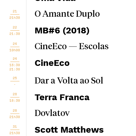
21
O Amante Duplo
21h30
22
MB#6 (2018)
21:30
24
CineEco — Escolas
10h00
24
CineEco
18:30
21:30
25
Dar a Volta ao Sol
-
28
Terra Franca
18:30
28
Dovlatov
21h30
31
Scott Matthews
21h30