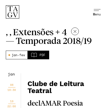
Menu
, , Extensões + 4
—
Temporada 2018/19
jan-fev
PDF
jan
Clube de Leitura
08
Teatral
18:30
10
declAMAR Poesia
22:00