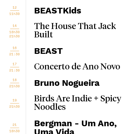
12
BEASTKids
11h30
The House That Jack
14
18h30
Built
21h30
16
BEAST
21:30
17
Concerto de Ano Novo
21:30
18
Bruno Nogueira
21h30
Birds Are Indie + Spicy
19
Noodles
21h30
Bergman - Um Ano,
21
Uma Vida
18h30