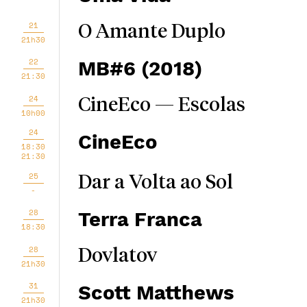
21
O Amante Duplo
21h30
22
MB#6 (2018)
21:30
24
CineEco — Escolas
10h00
24
CineEco
18:30
21:30
25
Dar a Volta ao Sol
-
28
Terra Franca
18:30
28
Dovlatov
21h30
31
Scott Matthews
21h30