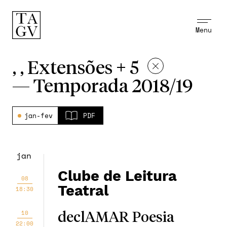
Menu
, , Extensões + 5
—
Temporada 2018/19
jan-fev
PDF
jan
Clube de Leitura
08
Teatral
18:30
10
declAMAR Poesia
22:00