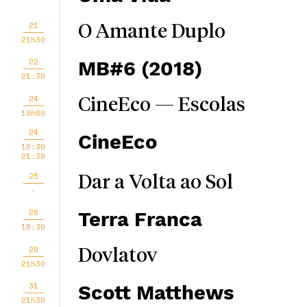
21
O Amante Duplo
21h30
22
MB#6 (2018)
21:30
24
CineEco — Escolas
10h00
24
CineEco
18:30
21:30
25
Dar a Volta ao Sol
-
28
Terra Franca
18:30
28
Dovlatov
21h30
31
Scott Matthews
21h30