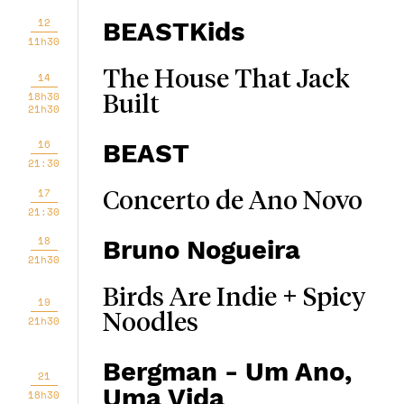
12
BEASTKids
11h30
The House That Jack
14
18h30
Built
21h30
16
BEAST
21:30
17
Concerto de Ano Novo
21:30
18
Bruno Nogueira
21h30
Birds Are Indie + Spicy
19
Noodles
21h30
Bergman - Um Ano,
21
Uma Vida
18h30