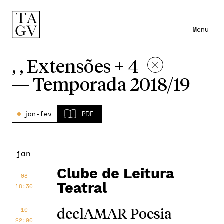
Menu
, , Extensões + 4
—
Temporada 2018/19
jan-fev
PDF
jan
Clube de Leitura
08
Teatral
18:30
10
declAMAR Poesia
22:00