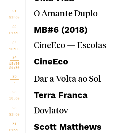
21
O Amante Duplo
21h30
22
MB#6 (2018)
21:30
24
CineEco — Escolas
10h00
24
CineEco
18:30
21:30
25
Dar a Volta ao Sol
-
28
Terra Franca
18:30
28
Dovlatov
21h30
31
Scott Matthews
21h30