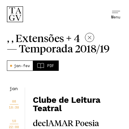
Menu
, , Extensões + 4
—
Temporada 2018/19
jan-fev
PDF
jan
Clube de Leitura
08
Teatral
18:30
10
declAMAR Poesia
22:00