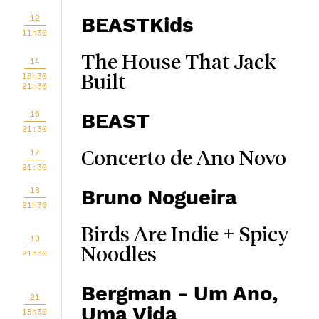
12
BEASTKids
11h30
The House That Jack
14
18h30
Built
21h30
16
BEAST
21:30
17
Concerto de Ano Novo
21:30
18
Bruno Nogueira
21h30
Birds Are Indie + Spicy
19
Noodles
21h30
Bergman - Um Ano,
21
Uma Vida
18h30