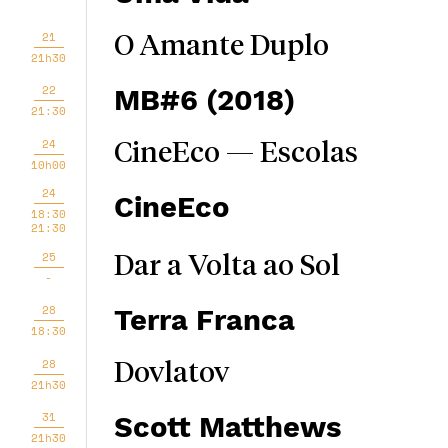
21
O Amante Duplo
21h30
22
MB#6 (2018)
21:30
24
CineEco — Escolas
10h00
24
CineEco
18:30
21:30
25
Dar a Volta ao Sol
-
28
Terra Franca
18:30
28
Dovlatov
21h30
31
Scott Matthews
21h30