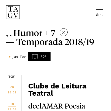
Menu
, , Humor + 7
—
Temporada 2018/19
jan-fev
PDF
jan
Clube de Leitura
08
Teatral
18:30
10
declAMAR Poesia
22:00