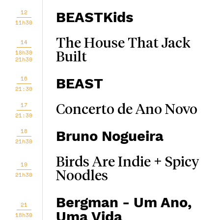
12
BEASTKids
11h30
The House That Jack
14
18h30
Built
21h30
16
BEAST
21:30
17
Concerto de Ano Novo
21:30
18
Bruno Nogueira
21h30
Birds Are Indie + Spicy
19
Noodles
21h30
Bergman - Um Ano,
21
Uma Vida
18h30