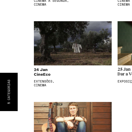
CINEMA À SEGUNDA,
CINEMA 
CINEMA
CINEMA
24 Jan
25 Jan
CineEco
Dar a V
EXTENSÕES,
EXPOSIÇ
S
CATEGORIA
CINEMA
5