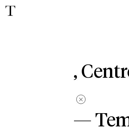
, Cent
—
Tem