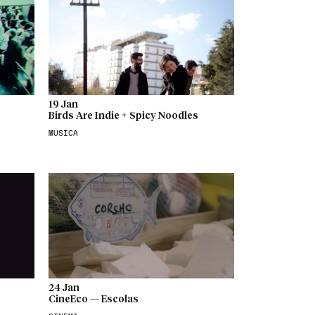
19 Jan
Birds Are Indie + Spicy Noodles
MÚSICA
24 Jan
CineEco — Escolas