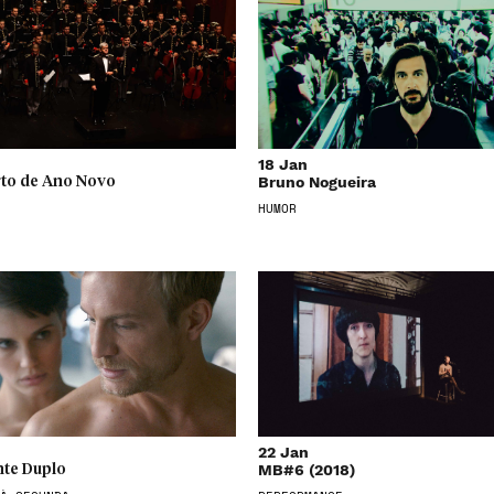
18 Jan
Bruno Nogueira
to de Ano Novo
HUMOR
22 Jan
MB#6 (2018)
te Duplo