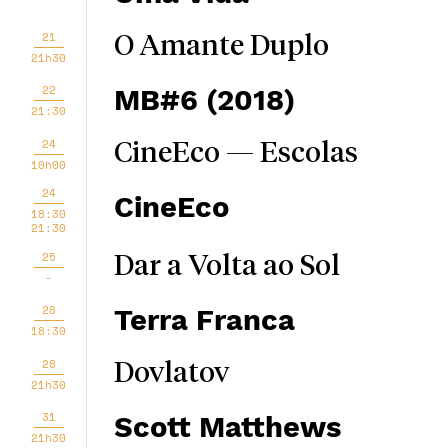
21
O Amante Duplo
21h30
22
MB#6 (2018)
21:30
24
CineEco — Escolas
10h00
24
CineEco
18:30
21:30
25
Dar a Volta ao Sol
-
28
Terra Franca
18:30
28
Dovlatov
21h30
31
Scott Matthews
21h30