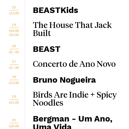
12
BEASTKids
11h30
The House That Jack
14
18h30
Built
21h30
16
BEAST
21:30
17
Concerto de Ano Novo
21:30
18
Bruno Nogueira
21h30
Birds Are Indie + Spicy
19
Noodles
21h30
Bergman - Um Ano,
21
Uma Vida
18h30