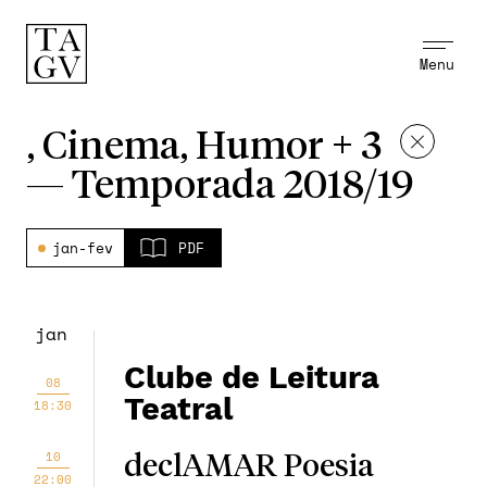
Menu
, Cinema, Humor + 3
—
Temporada 2018/19
jan-fev
PDF
jan
Clube de Leitura
08
Teatral
18:30
10
declAMAR Poesia
22:00