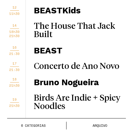
12
BEASTKids
11h30
The House That Jack
14
18h30
Built
21h30
16
BEAST
21:30
17
Concerto de Ano Novo
21:30
18
Bruno Nogueira
21h30
Birds Are Indie + Spicy
19
Noodles
21h30
Bergman - Um Ano,
21
ARQUIVO
6
CATEGORIA
S
Uma Vida
18h30