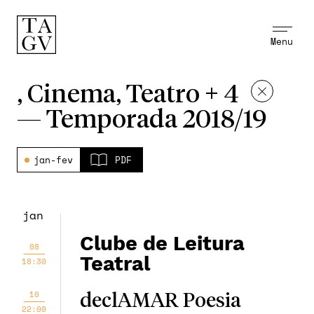
Menu
, Cinema, Teatro + 4
—
Temporada 2018/19
jan-fev
PDF
jan
Clube de Leitura
08
Teatral
18:30
10
declAMAR Poesia
22:00