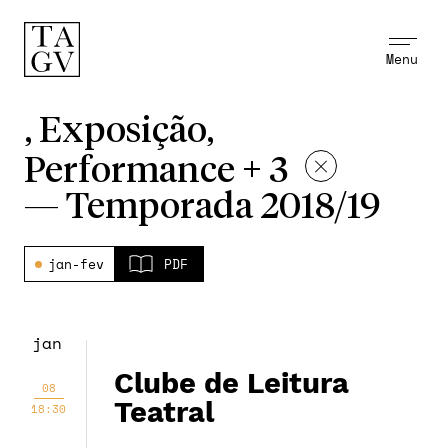
Menu
, Exposição,
Performance + 3
—
Temporada 2018/19
jan-fev
PDF
jan
Clube de Leitura
08
Teatral
18:30