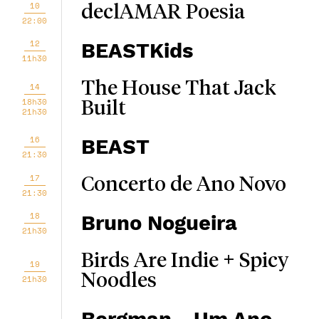
10
declAMAR Poesia
22:00
12
BEASTKids
11h30
The House That Jack
14
18h30
Built
21h30
16
BEAST
21:30
17
Concerto de Ano Novo
21:30
18
Bruno Nogueira
21h30
Birds Are Indie + Spicy
19
Noodles
21h30