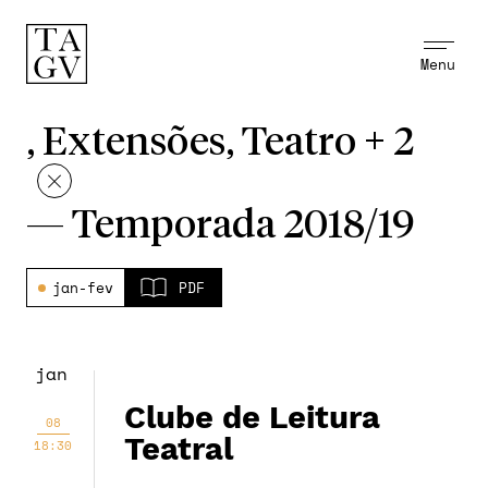
Menu
, Extensões, Teatro + 2
—
Temporada 2018/19
jan-fev
PDF
jan
Clube de Leitura
08
Teatral
18:30