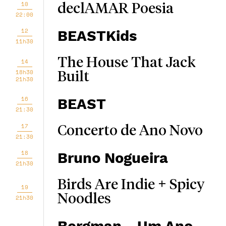
10
declAMAR Poesia
22:00
12
BEASTKids
11h30
The House That Jack
14
18h30
Built
21h30
16
BEAST
21:30
17
Concerto de Ano Novo
21:30
18
Bruno Nogueira
21h30
Birds Are Indie + Spicy
19
Noodles
21h30