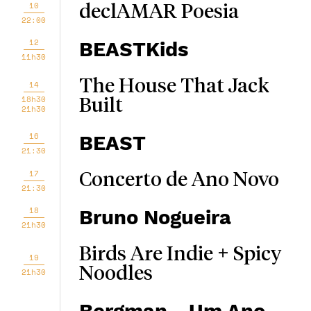
10
declAMAR Poesia
22:00
12
BEASTKids
11h30
The House That Jack
14
18h30
Built
21h30
16
BEAST
21:30
17
Concerto de Ano Novo
21:30
18
Bruno Nogueira
21h30
Birds Are Indie + Spicy
19
Noodles
21h30