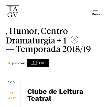
Menu
, Humor, Centro
Dramaturgia + 1
—
Temporada 2018/19
jan-fev
PDF
jan
Clube de Leitura
08
Teatral
18:30