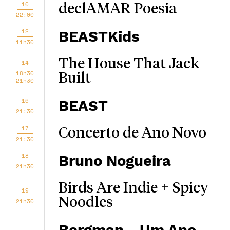
10
declAMAR Poesia
22:00
12
BEASTKids
11h30
The House That Jack
14
18h30
Built
21h30
16
BEAST
21:30
17
Concerto de Ano Novo
21:30
18
Bruno Nogueira
21h30
Birds Are Indie + Spicy
19
Noodles
21h30