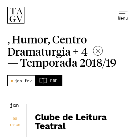
Menu
, Humor, Centro
Dramaturgia + 4
—
Temporada 2018/19
jan-fev
PDF
jan
Clube de Leitura
08
Teatral
18:30