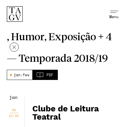
Menu
, Humor, Exposição + 4
—
Temporada 2018/19
jan-fev
PDF
jan
Clube de Leitura
08
Teatral
18:30