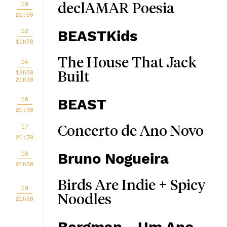
10
declAMAR Poesia
22:00
12
BEASTKids
11h30
The House That Jack
14
18h30
Built
21h30
16
BEAST
21:30
17
Concerto de Ano Novo
21:30
18
Bruno Nogueira
21h30
Birds Are Indie + Spicy
19
Noodles
21h30