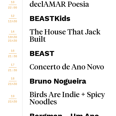
10
declAMAR Poesia
22:00
12
BEASTKids
11h30
The House That Jack
14
18h30
Built
21h30
16
BEAST
21:30
17
Concerto de Ano Novo
21:30
18
Bruno Nogueira
21h30
Birds Are Indie + Spicy
19
Noodles
21h30