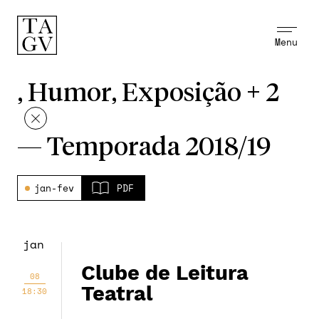
Menu
, Humor, Exposição + 2
—
Temporada 2018/19
jan-fev
PDF
jan
Clube de Leitura
08
Teatral
18:30