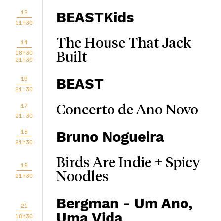
12
BEASTKids
11h30
The House That Jack
14
18h30
Built
21h30
16
BEAST
21:30
17
Concerto de Ano Novo
21:30
18
Bruno Nogueira
21h30
Birds Are Indie + Spicy
19
Noodles
21h30
Bergman - Um Ano,
21
Uma Vida
18h30