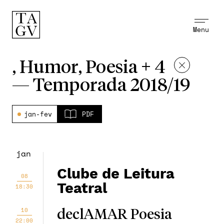
Menu
, Humor, Poesia + 4
—
Temporada 2018/19
jan-fev
PDF
jan
Clube de Leitura
08
Teatral
18:30
10
declAMAR Poesia
22:00