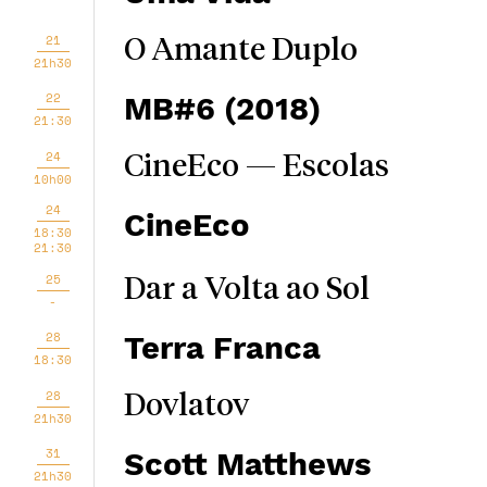
21
O Amante Duplo
21h30
22
MB#6 (2018)
21:30
24
CineEco — Escolas
10h00
24
CineEco
18:30
21:30
25
Dar a Volta ao Sol
-
28
Terra Franca
18:30
28
Dovlatov
21h30
31
Scott Matthews
21h30