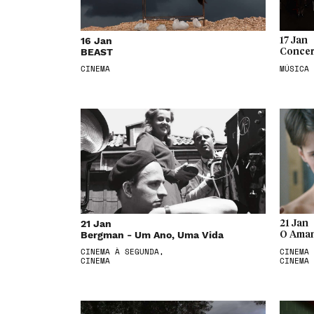
16 Jan
17 Jan
BEAST
Concer
CINEMA
MÚSICA
21 Jan
21 Jan
Bergman - Um Ano, Uma Vida
O Aman
CINEMA À SEGUNDA,
CINEMA 
CINEMA
CINEMA