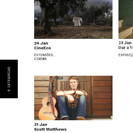
24 Jan
25 Jan
CineEco
Dar a V
EXTENSÕES,
EXPOSIÇ
CINEMA
S
CATEGORIA
6
31 Jan
Scott Matthews