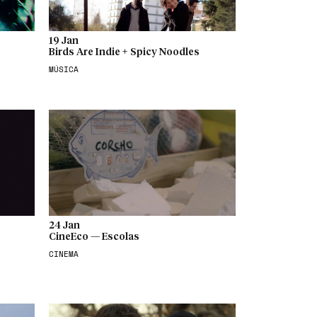
19 Jan
Birds Are Indie + Spicy Noodles
MÚSICA
24 Jan
CineEco — Escolas
CINEMA