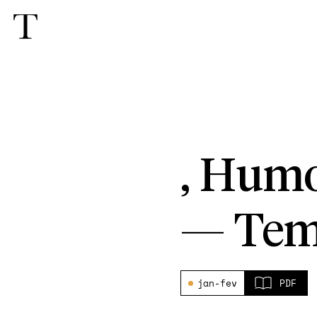
, Humo
—
Tem
jan-fev
PDF