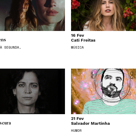
16 Fev
Cati Freitas
ens
À SEGUNDA,
MÚSICA
21 Fev
Salvador Martinha
scura
HUMOR