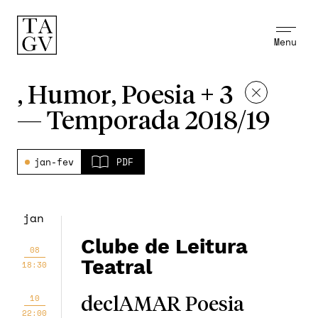
Menu
, Humor, Poesia + 3
—
Temporada 2018/19
jan-fev
PDF
jan
Clube de Leitura
08
Teatral
18:30
10
declAMAR Poesia
22:00