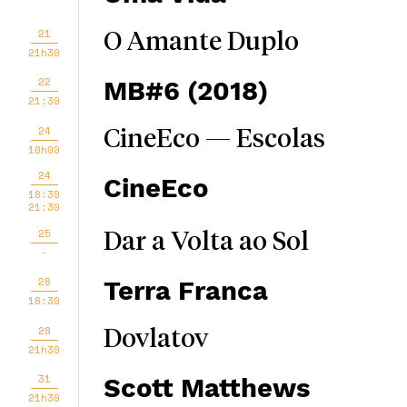
21
O Amante Duplo
21h30
22
MB#6 (2018)
21:30
24
CineEco — Escolas
10h00
24
CineEco
18:30
21:30
25
Dar a Volta ao Sol
-
28
Terra Franca
18:30
28
Dovlatov
21h30
31
Scott Matthews
21h30