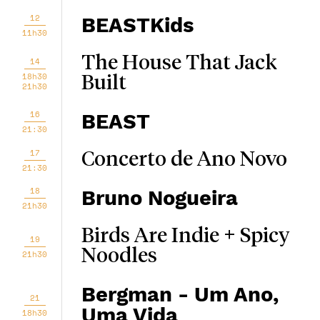
12
BEASTKids
11h30
The House That Jack
14
18h30
Built
21h30
16
BEAST
21:30
17
Concerto de Ano Novo
21:30
18
Bruno Nogueira
21h30
Birds Are Indie + Spicy
19
Noodles
21h30
Bergman - Um Ano,
21
Uma Vida
18h30