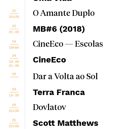
21
O Amante Duplo
21h30
22
MB#6 (2018)
21:30
24
CineEco — Escolas
10h00
24
CineEco
18:30
21:30
25
Dar a Volta ao Sol
-
28
Terra Franca
18:30
28
Dovlatov
21h30
31
Scott Matthews
21h30