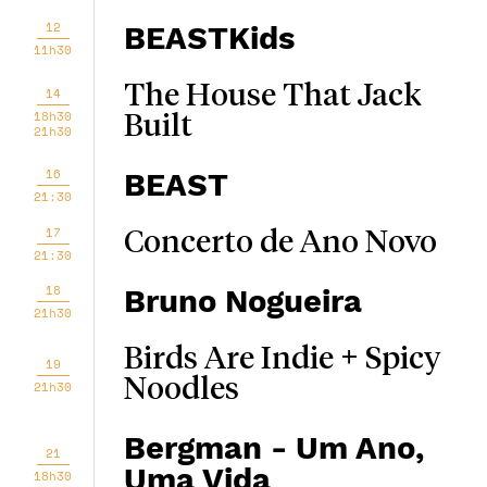
12
BEASTKids
11h30
The House That Jack
14
18h30
Built
21h30
16
BEAST
21:30
17
Concerto de Ano Novo
21:30
18
Bruno Nogueira
21h30
Birds Are Indie + Spicy
19
Noodles
21h30
Bergman - Um Ano,
21
Uma Vida
18h30