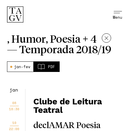
Menu
, Humor, Poesia + 4
—
Temporada 2018/19
jan-fev
PDF
jan
Clube de Leitura
08
Teatral
18:30
10
declAMAR Poesia
22:00