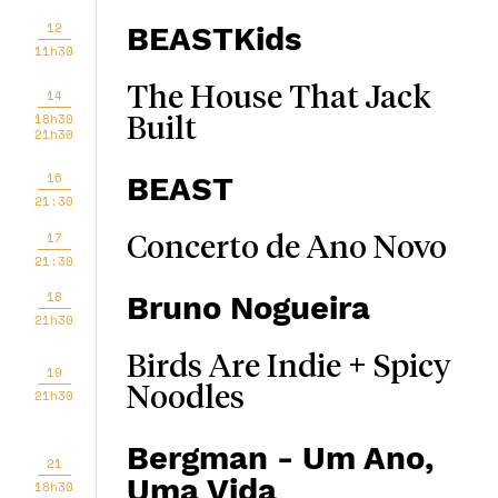
12
BEASTKids
11h30
The House That Jack
14
18h30
Built
21h30
16
BEAST
21:30
17
Concerto de Ano Novo
21:30
18
Bruno Nogueira
21h30
Birds Are Indie + Spicy
19
Noodles
21h30
Bergman - Um Ano,
21
Uma Vida
18h30