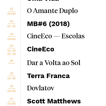
21
O Amante Duplo
21h30
22
MB#6 (2018)
21:30
24
CineEco — Escolas
10h00
24
CineEco
18:30
21:30
25
Dar a Volta ao Sol
-
28
Terra Franca
18:30
28
Dovlatov
21h30
31
Scott Matthews
21h30