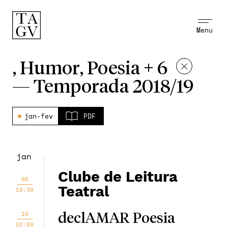
Menu
, Humor, Poesia + 6
—
Temporada 2018/19
jan-fev
PDF
jan
Clube de Leitura
08
Teatral
18:30
10
declAMAR Poesia
22:00