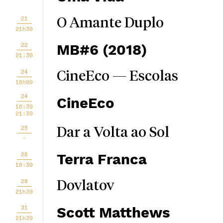
21
O Amante Duplo
21h30
22
MB#6 (2018)
21:30
24
CineEco — Escolas
10h00
24
CineEco
18:30
21:30
25
Dar a Volta ao Sol
-
28
Terra Franca
18:30
28
Dovlatov
21h30
31
Scott Matthews
21h30