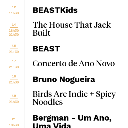
12
BEASTKids
11h30
The House That Jack
14
18h30
Built
21h30
16
BEAST
21:30
17
Concerto de Ano Novo
21:30
18
Bruno Nogueira
21h30
Birds Are Indie + Spicy
19
Noodles
21h30
Bergman - Um Ano,
21
Uma Vida
18h30