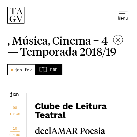
Menu
, Música, Cinema + 4
—
Temporada 2018/19
jan-fev
PDF
jan
Clube de Leitura
08
Teatral
18:30
10
declAMAR Poesia
22:00