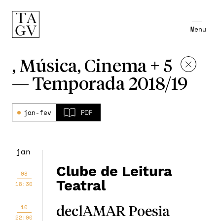
Menu
, Música, Cinema + 5
—
Temporada 2018/19
jan-fev
PDF
jan
Clube de Leitura
08
Teatral
18:30
10
declAMAR Poesia
22:00