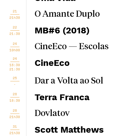
21
O Amante Duplo
21h30
22
MB#6 (2018)
21:30
24
CineEco — Escolas
10h00
24
CineEco
18:30
21:30
25
Dar a Volta ao Sol
-
28
Terra Franca
18:30
28
Dovlatov
21h30
31
Scott Matthews
21h30