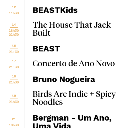
12
BEASTKids
11h30
The House That Jack
14
18h30
Built
21h30
16
BEAST
21:30
17
Concerto de Ano Novo
21:30
18
Bruno Nogueira
21h30
Birds Are Indie + Spicy
19
Noodles
21h30
Bergman - Um Ano,
21
Uma Vida
18h30