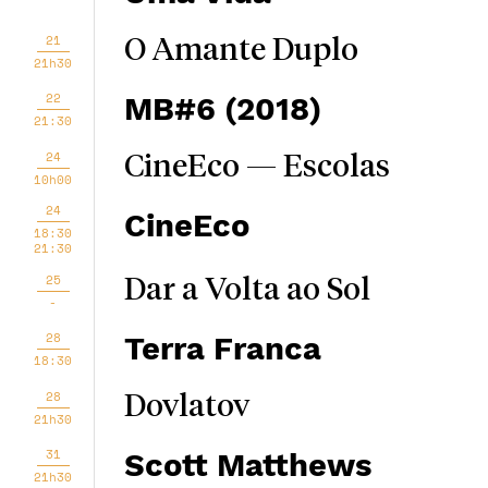
21
O Amante Duplo
21h30
22
MB#6 (2018)
21:30
24
CineEco — Escolas
10h00
24
CineEco
18:30
21:30
25
Dar a Volta ao Sol
-
28
Terra Franca
18:30
28
Dovlatov
21h30
31
Scott Matthews
21h30