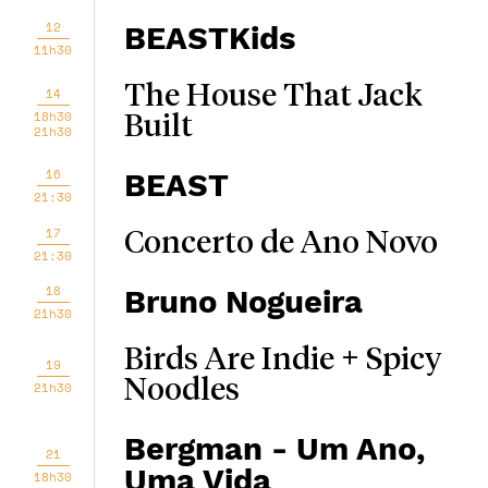
12
BEASTKids
11h30
The House That Jack
14
18h30
Built
21h30
16
BEAST
21:30
17
Concerto de Ano Novo
21:30
18
Bruno Nogueira
21h30
Birds Are Indie + Spicy
19
Noodles
21h30
Bergman - Um Ano,
21
Uma Vida
18h30