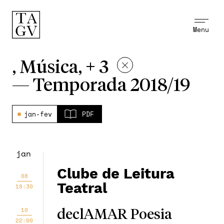
Menu
, Música, + 3
—
Temporada 2018/19
jan-fev
PDF
jan
Clube de Leitura
08
Teatral
18:30
10
declAMAR Poesia
22:00