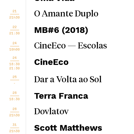
21
O Amante Duplo
21h30
22
MB#6 (2018)
21:30
24
CineEco — Escolas
10h00
24
CineEco
18:30
21:30
25
Dar a Volta ao Sol
-
28
Terra Franca
18:30
28
Dovlatov
21h30
31
Scott Matthews
21h30