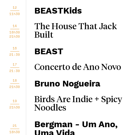
12
BEASTKids
11h30
The House That Jack
14
18h30
Built
21h30
16
BEAST
21:30
17
Concerto de Ano Novo
21:30
18
Bruno Nogueira
21h30
Birds Are Indie + Spicy
19
Noodles
21h30
Bergman - Um Ano,
21
Uma Vida
18h30