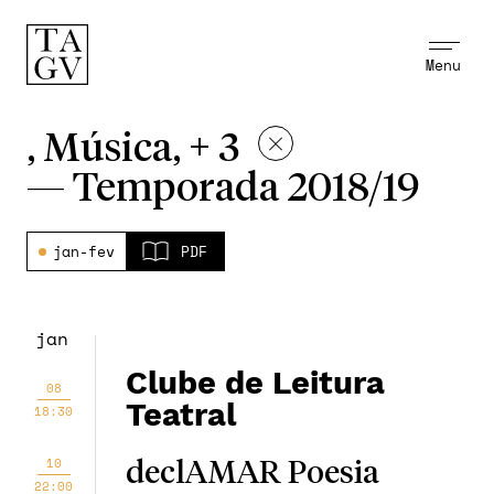
Menu
, Música, + 3
—
Temporada 2018/19
jan-fev
PDF
jan
Clube de Leitura
08
Teatral
18:30
10
declAMAR Poesia
22:00