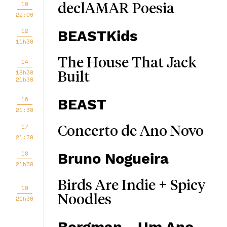
10
declAMAR Poesia
22:00
12
BEASTKids
11h30
The House That Jack
14
18h30
Built
21h30
16
BEAST
21:30
17
Concerto de Ano Novo
21:30
18
Bruno Nogueira
21h30
Birds Are Indie + Spicy
19
Noodles
21h30