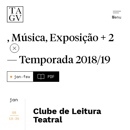
Menu
, Música, Exposição + 2
—
Temporada 2018/19
jan-fev
PDF
jan
Clube de Leitura
08
Teatral
18:30