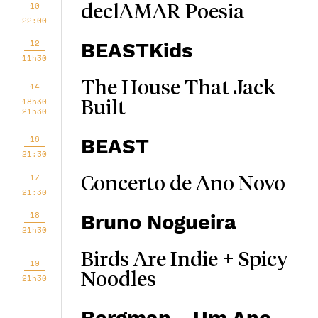
10
declAMAR Poesia
22:00
12
BEASTKids
11h30
The House That Jack
14
18h30
Built
21h30
16
BEAST
21:30
17
Concerto de Ano Novo
21:30
18
Bruno Nogueira
21h30
Birds Are Indie + Spicy
19
Noodles
21h30