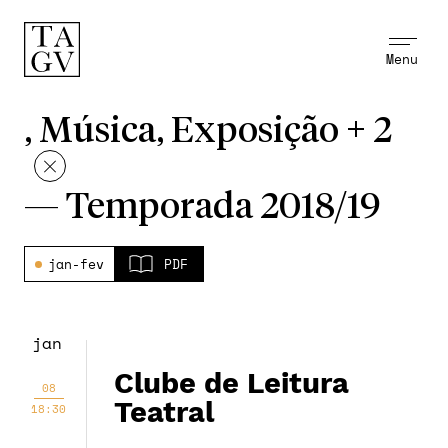
Menu
, Música, Exposição + 2
—
Temporada 2018/19
jan-fev
PDF
jan
Clube de Leitura
08
Teatral
18:30