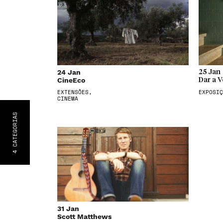
24 Jan
25 Jan
CineEco
Dar a V
EXTENSÕES,
EXPOSIÇ
CINEMA
S
CATEGORIA
4
31 Jan
Scott Matthews