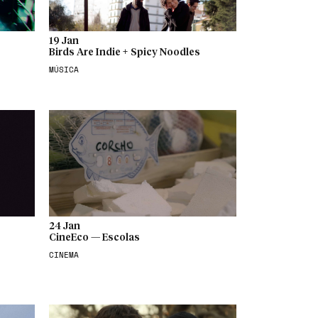
19 Jan
Birds Are Indie + Spicy Noodles
MÚSICA
24 Jan
CineEco — Escolas
CINEMA