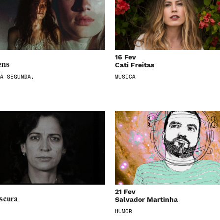
16 Fev
Cati Freitas
ens
À SEGUNDA,
MÚSICA
21 Fev
Salvador Martinha
scura
HUMOR