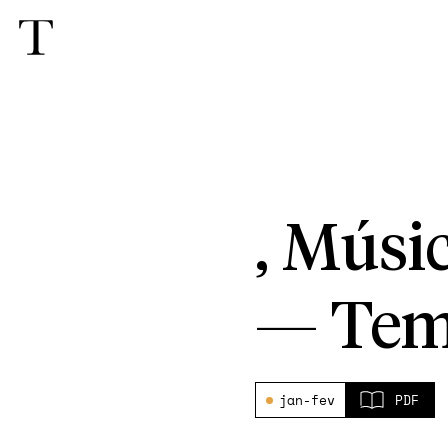
, Músi
—
Tem
jan-fev
PDF