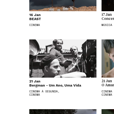
16 Jan
17 Jan
BEAST
Concer
CINEMA
MÚSICA
21 Jan
21 Jan
Bergman - Um Ano, Uma Vida
O Aman
CINEMA À SEGUNDA,
CINEMA 
CINEMA
CINEMA