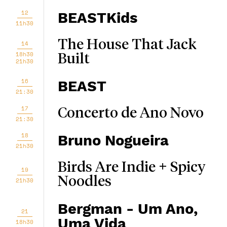
12
BEASTKids
11h30
The House That Jack
14
18h30
Built
21h30
16
BEAST
21:30
17
Concerto de Ano Novo
21:30
18
Bruno Nogueira
21h30
Birds Are Indie + Spicy
19
Noodles
21h30
Bergman - Um Ano,
21
Uma Vida
18h30