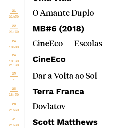
21
O Amante Duplo
21h30
22
MB#6 (2018)
21:30
24
CineEco — Escolas
10h00
24
CineEco
18:30
21:30
25
Dar a Volta ao Sol
-
28
Terra Franca
18:30
28
Dovlatov
21h30
31
Scott Matthews
21h30