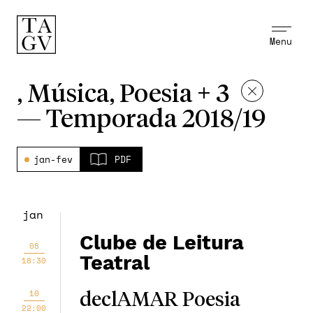
Menu
, Música, Poesia + 3
—
Temporada 2018/19
jan-fev
PDF
jan
Clube de Leitura
08
Teatral
18:30
10
declAMAR Poesia
22:00