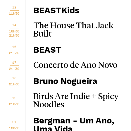
12
BEASTKids
11h30
The House That Jack
14
18h30
Built
21h30
16
BEAST
21:30
17
Concerto de Ano Novo
21:30
18
Bruno Nogueira
21h30
Birds Are Indie + Spicy
19
Noodles
21h30
Bergman - Um Ano,
21
Uma Vida
18h30