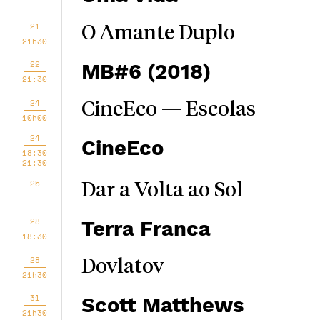
21
O Amante Duplo
21h30
22
MB#6 (2018)
21:30
24
CineEco — Escolas
10h00
24
CineEco
18:30
21:30
25
Dar a Volta ao Sol
-
28
Terra Franca
18:30
28
Dovlatov
21h30
31
Scott Matthews
21h30