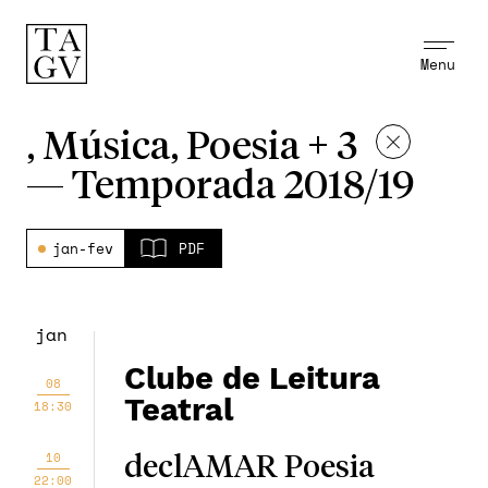
Menu
, Música, Poesia + 3
—
Temporada 2018/19
jan-fev
PDF
jan
Clube de Leitura
08
Teatral
18:30
10
declAMAR Poesia
22:00