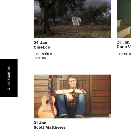
24 Jan
25 Jan
CineEco
Dar a V
EXTENSÕES,
EXPOSIÇ
CINEMA
S
CATEGORIA
3
31 Jan
Scott Matthews