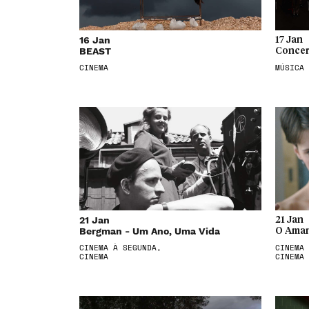
16 Jan
17 Jan
BEAST
Concer
CINEMA
MÚSICA
21 Jan
21 Jan
Bergman - Um Ano, Uma Vida
O Aman
CINEMA À SEGUNDA,
CINEMA 
CINEMA
CINEMA