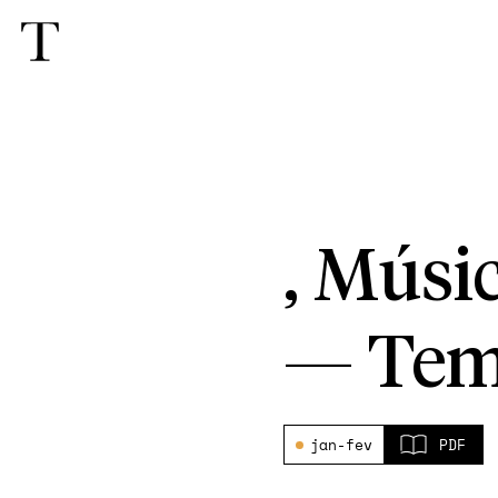
, Músic
—
Tem
jan-fev
PDF