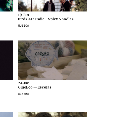
19 Jan
Birds Are Indie + Spicy Noodles
MÚSICA
24 Jan
CineEco — Escolas
CINEMA