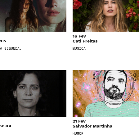
16 Fev
Cati Freitas
ens
À SEGUNDA,
MÚSICA
21 Fev
Salvador Martinha
scura
HUMOR