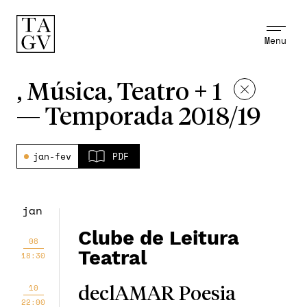
Menu
, Música, Teatro + 1
—
Temporada 2018/19
jan-fev
PDF
jan
Clube de Leitura
08
Teatral
18:30
10
declAMAR Poesia
22:00