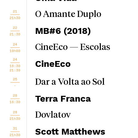
21
O Amante Duplo
21h30
22
MB#6 (2018)
21:30
24
CineEco — Escolas
10h00
24
CineEco
18:30
21:30
25
Dar a Volta ao Sol
-
28
Terra Franca
18:30
28
Dovlatov
21h30
31
Scott Matthews
21h30