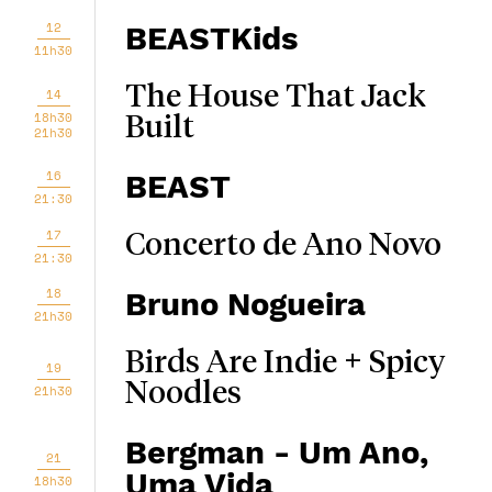
12
BEASTKids
11h30
The House That Jack
14
18h30
Built
21h30
16
BEAST
21:30
17
Concerto de Ano Novo
21:30
18
Bruno Nogueira
21h30
Birds Are Indie + Spicy
19
Noodles
21h30
Bergman - Um Ano,
21
Uma Vida
18h30