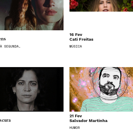
16 Fev
Cati Freitas
ens
À SEGUNDA,
MÚSICA
21 Fev
Salvador Martinha
scura
HUMOR