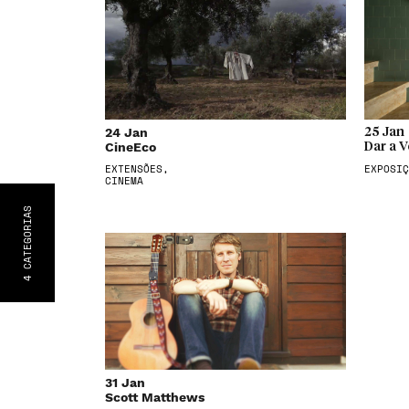
24 Jan
25 Jan
CineEco
Dar a V
EXTENSÕES,
EXPOSIÇ
CINEMA
S
CATEGORIA
4
31 Jan
Scott Matthews