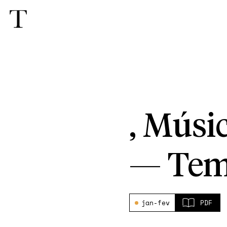
, Músi
—
Tem
jan-fev
PDF