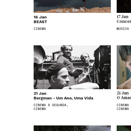
16 Jan
17 Jan
BEAST
Concer
CINEMA
MÚSICA
21 Jan
21 Jan
Bergman - Um Ano, Uma Vida
O Aman
CINEMA À SEGUNDA,
CINEMA 
CINEMA
CINEMA