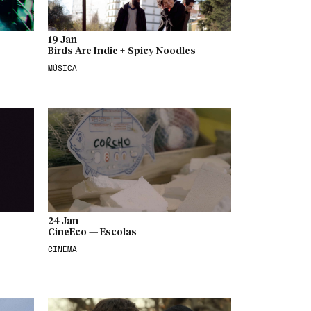
19 Jan
Birds Are Indie + Spicy Noodles
MÚSICA
24 Jan
CineEco — Escolas
CINEMA