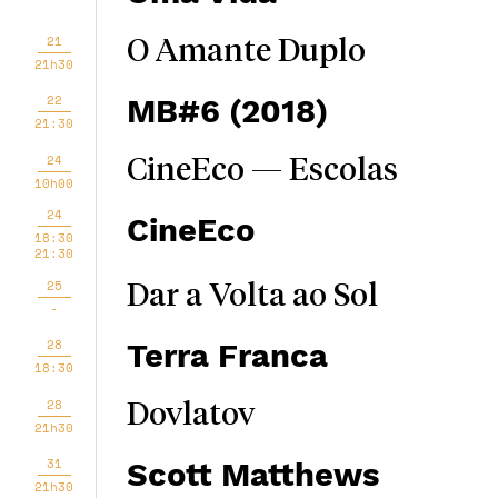
21
O Amante Duplo
21h30
22
MB#6 (2018)
21:30
24
CineEco — Escolas
10h00
24
CineEco
18:30
21:30
25
Dar a Volta ao Sol
-
28
Terra Franca
18:30
28
Dovlatov
21h30
31
Scott Matthews
21h30