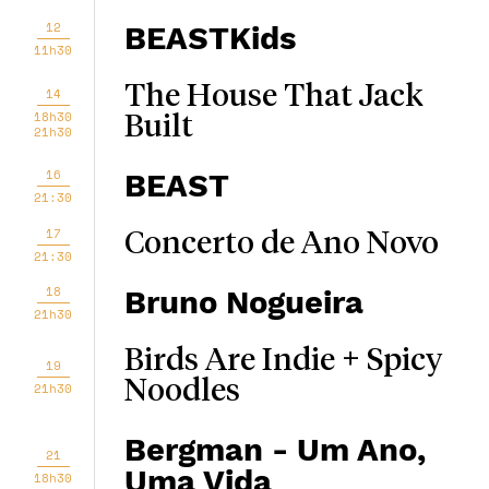
12
BEASTKids
11h30
The House That Jack
14
18h30
Built
21h30
16
BEAST
21:30
17
Concerto de Ano Novo
21:30
18
Bruno Nogueira
21h30
Birds Are Indie + Spicy
19
Noodles
21h30
Bergman - Um Ano,
21
Uma Vida
18h30