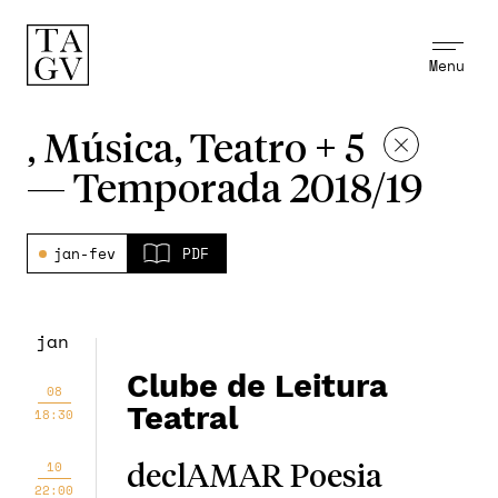
Menu
, Música, Teatro + 5
—
Temporada 2018/19
jan-fev
PDF
jan
Clube de Leitura
08
Teatral
18:30
10
declAMAR Poesia
22:00