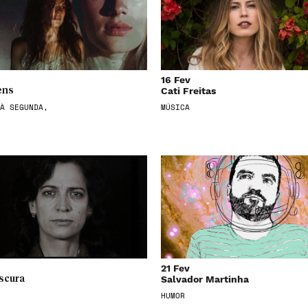
16 Fev
Cati Freitas
ens
À SEGUNDA,
MÚSICA
21 Fev
Salvador Martinha
scura
HUMOR