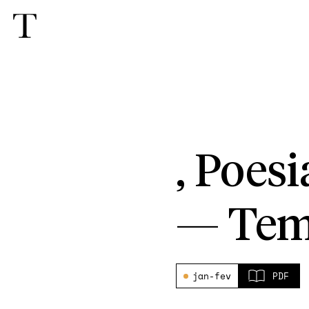
, Poes
—
Tem
jan-fev
PDF