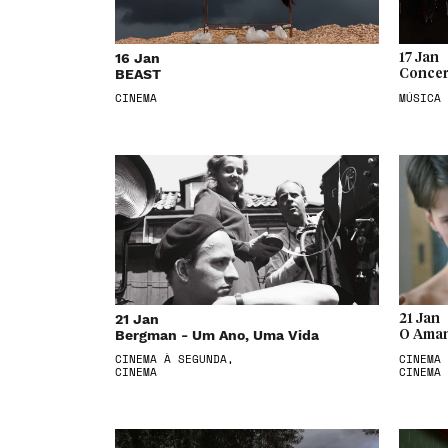
16 Jan
17 Jan
BEAST
Concer
CINEMA
MÚSICA
21 Jan
21 Jan
Bergman - Um Ano, Uma Vida
O Aman
CINEMA À SEGUNDA,
CINEMA 
CINEMA
CINEMA