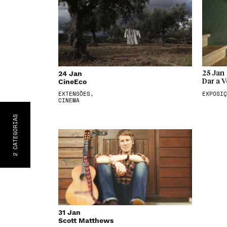
24 Jan
25 Jan
CineEco
Dar a V
EXTENSÕES,
EXPOSIÇ
CINEMA
S
CATEGORIA
2
31 Jan
Scott Matthews