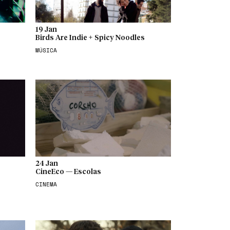
19 Jan
Birds Are Indie + Spicy Noodles
MÚSICA
24 Jan
CineEco — Escolas
CINEMA