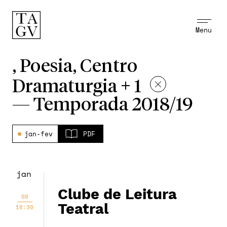
Menu
, Poesia, Centro
Dramaturgia + 1
—
Temporada 2018/19
jan-fev
PDF
jan
Clube de Leitura
08
Teatral
18:30