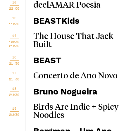
10
declAMAR Poesia
22:00
12
BEASTKids
11h30
The House That Jack
14
18h30
Built
21h30
16
BEAST
21:30
17
Concerto de Ano Novo
21:30
18
Bruno Nogueira
21h30
Birds Are Indie + Spicy
19
Noodles
21h30