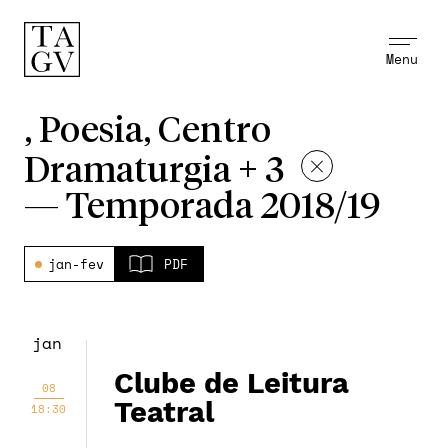
Menu
, Poesia, Centro
Dramaturgia + 3
—
Temporada 2018/19
jan-fev
PDF
jan
Clube de Leitura
08
Teatral
18:30