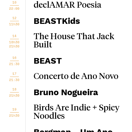
10
declAMAR Poesia
22:00
12
BEASTKids
11h30
The House That Jack
14
18h30
Built
21h30
16
BEAST
21:30
17
Concerto de Ano Novo
21:30
18
Bruno Nogueira
21h30
Birds Are Indie + Spicy
19
Noodles
21h30