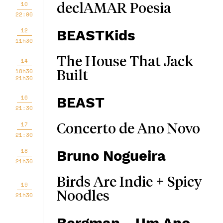
10
declAMAR Poesia
22:00
12
BEASTKids
11h30
The House That Jack
14
18h30
Built
21h30
16
BEAST
21:30
17
Concerto de Ano Novo
21:30
18
Bruno Nogueira
21h30
Birds Are Indie + Spicy
19
Noodles
21h30