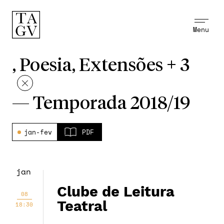
Menu
, Poesia, Extensões + 3
—
Temporada 2018/19
jan-fev
PDF
jan
Clube de Leitura
08
Teatral
18:30