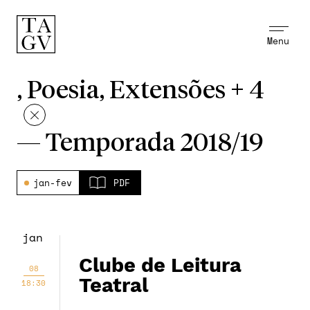
Menu
, Poesia, Extensões + 4
—
Temporada 2018/19
jan-fev
PDF
jan
Clube de Leitura
08
Teatral
18:30