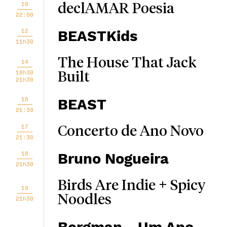
10
declAMAR Poesia
22:00
12
BEASTKids
11h30
The House That Jack
14
18h30
Built
21h30
16
BEAST
21:30
17
Concerto de Ano Novo
21:30
18
Bruno Nogueira
21h30
Birds Are Indie + Spicy
19
Noodles
21h30