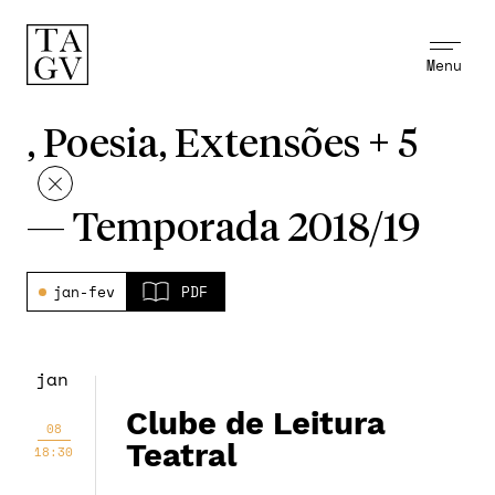
Menu
, Poesia, Extensões + 5
—
Temporada 2018/19
jan-fev
PDF
jan
Clube de Leitura
08
Teatral
18:30