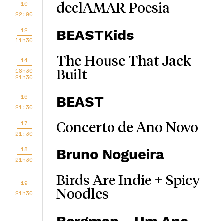
10
declAMAR Poesia
22:00
12
BEASTKids
11h30
The House That Jack
14
18h30
Built
21h30
16
BEAST
21:30
17
Concerto de Ano Novo
21:30
18
Bruno Nogueira
21h30
Birds Are Indie + Spicy
19
Noodles
21h30