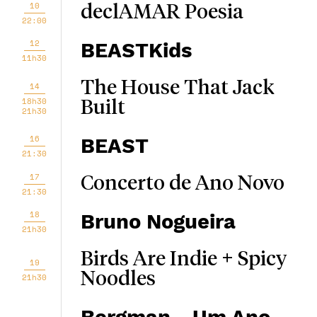
10
declAMAR Poesia
22:00
12
BEASTKids
11h30
The House That Jack
14
18h30
Built
21h30
16
BEAST
21:30
17
Concerto de Ano Novo
21:30
18
Bruno Nogueira
21h30
Birds Are Indie + Spicy
19
Noodles
21h30