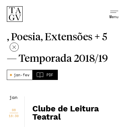
Menu
, Poesia, Extensões + 5
—
Temporada 2018/19
jan-fev
PDF
jan
Clube de Leitura
08
Teatral
18:30