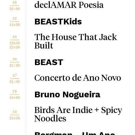
10
declAMAR Poesia
22:00
12
BEASTKids
11h30
The House That Jack
14
18h30
Built
21h30
16
BEAST
21:30
17
Concerto de Ano Novo
21:30
18
Bruno Nogueira
21h30
Birds Are Indie + Spicy
19
Noodles
21h30