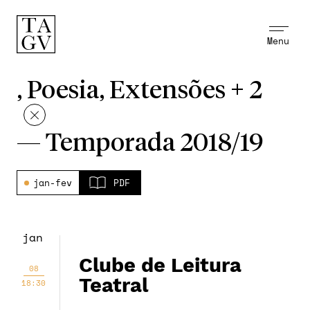
Menu
, Poesia, Extensões + 2
—
Temporada 2018/19
jan-fev
PDF
jan
Clube de Leitura
08
Teatral
18:30