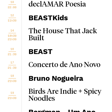
10
declAMAR Poesia
22:00
12
BEASTKids
11h30
The House That Jack
14
18h30
Built
21h30
16
BEAST
21:30
17
Concerto de Ano Novo
21:30
18
Bruno Nogueira
21h30
Birds Are Indie + Spicy
19
Noodles
21h30