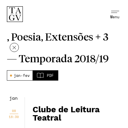
Menu
, Poesia, Extensões + 3
—
Temporada 2018/19
jan-fev
PDF
jan
Clube de Leitura
08
Teatral
18:30