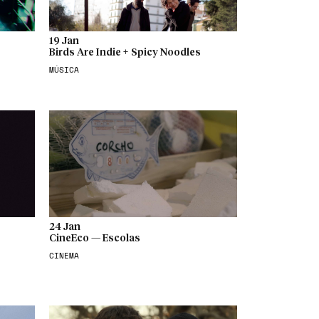
19 Jan
Birds Are Indie + Spicy Noodles
MÚSICA
24 Jan
CineEco — Escolas
CINEMA