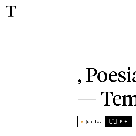
, Poesi
—
Tem
jan-fev
PDF