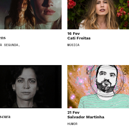
16 Fev
Cati Freitas
ens
À SEGUNDA,
MÚSICA
21 Fev
Salvador Martinha
scura
HUMOR