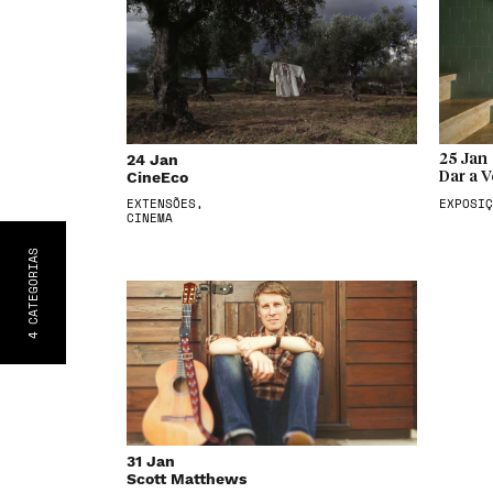
24 Jan
25 Jan
CineEco
Dar a V
EXTENSÕES,
EXPOSIÇ
CINEMA
S
CATEGORIA
4
31 Jan
Scott Matthews