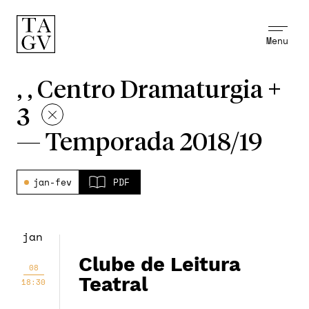
Menu
, , Centro Dramaturgia +
3
—
Temporada 2018/19
jan-fev
PDF
jan
Clube de Leitura
08
Teatral
18:30