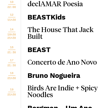
10
declAMAR Poesia
22:00
12
BEASTKids
11h30
The House That Jack
14
18h30
Built
21h30
16
BEAST
21:30
17
Concerto de Ano Novo
21:30
18
Bruno Nogueira
21h30
Birds Are Indie + Spicy
19
Noodles
21h30