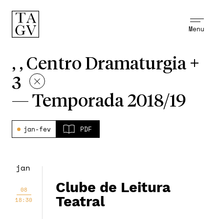
Menu
, , Centro Dramaturgia +
3
—
Temporada 2018/19
jan-fev
PDF
jan
Clube de Leitura
08
Teatral
18:30