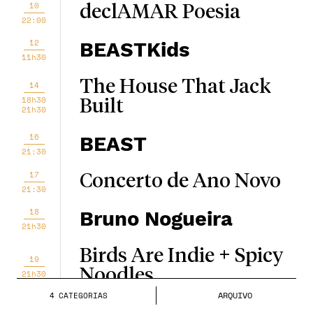
10
declAMAR Poesia
22:00
12
BEASTKids
11h30
The House That Jack
14
18h30
Built
21h30
16
BEAST
21:30
17
Concerto de Ano Novo
21:30
18
Bruno Nogueira
21h30
Birds Are Indie + Spicy
19
Noodles
21h30
ARQUIVO
4
CATEGORIA
S