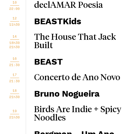
10
declAMAR Poesia
22:00
12
BEASTKids
11h30
The House That Jack
14
18h30
Built
21h30
16
BEAST
21:30
17
Concerto de Ano Novo
21:30
18
Bruno Nogueira
21h30
Birds Are Indie + Spicy
19
Noodles
21h30