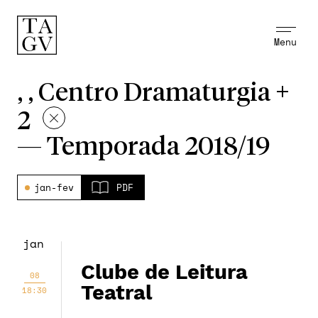
Menu
, , Centro Dramaturgia +
2
—
Temporada 2018/19
jan-fev
PDF
jan
Clube de Leitura
08
Teatral
18:30