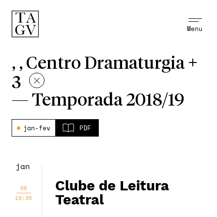
Menu
, , Centro Dramaturgia +
3
—
Temporada 2018/19
jan-fev
PDF
jan
Clube de Leitura
08
Teatral
18:30