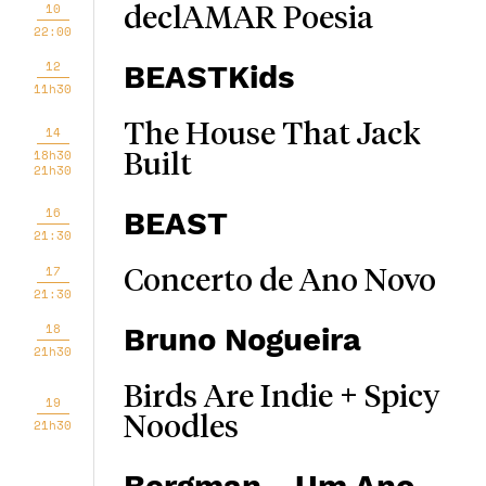
10
declAMAR Poesia
22:00
12
BEASTKids
11h30
The House That Jack
14
18h30
Built
21h30
16
BEAST
21:30
17
Concerto de Ano Novo
21:30
18
Bruno Nogueira
21h30
Birds Are Indie + Spicy
19
Noodles
21h30