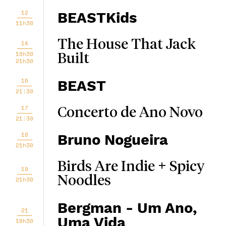
12
BEASTKids
11h30
The House That Jack
14
18h30
Built
21h30
16
BEAST
21:30
17
Concerto de Ano Novo
21:30
18
Bruno Nogueira
21h30
Birds Are Indie + Spicy
19
Noodles
21h30
Bergman - Um Ano,
21
Uma Vida
18h30