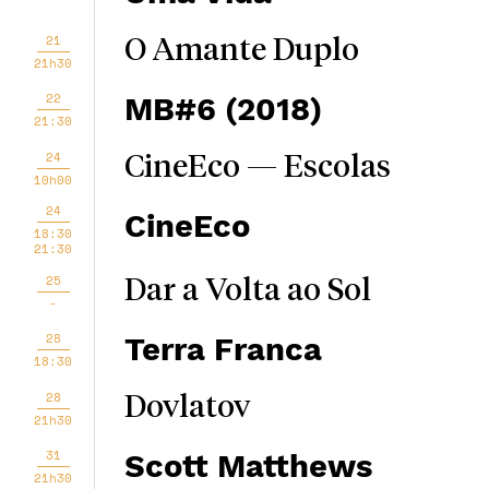
21
O Amante Duplo
21h30
22
MB#6 (2018)
21:30
24
CineEco — Escolas
10h00
24
CineEco
18:30
21:30
25
Dar a Volta ao Sol
-
28
Terra Franca
18:30
28
Dovlatov
21h30
31
Scott Matthews
21h30