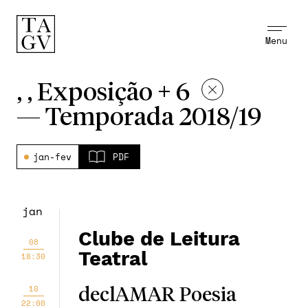
Menu
, , Exposição + 6
—
Temporada 2018/19
jan-fev
PDF
jan
Clube de Leitura
08
Teatral
18:30
10
declAMAR Poesia
22:00