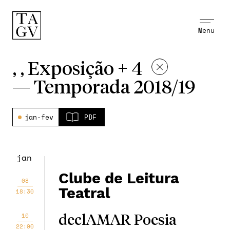
Menu
, , Exposição + 4
—
Temporada 2018/19
jan-fev
PDF
jan
Clube de Leitura
08
Teatral
18:30
10
declAMAR Poesia
22:00