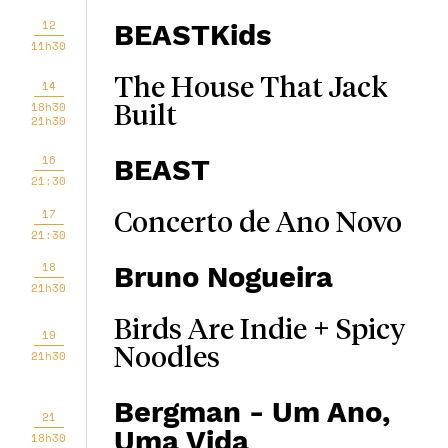
12
BEASTKids
11h30
The House That Jack
14
18h30
Built
21h30
16
BEAST
21:30
17
Concerto de Ano Novo
21:30
18
Bruno Nogueira
21h30
Birds Are Indie + Spicy
19
Noodles
21h30
Bergman - Um Ano,
21
Uma Vida
18h30