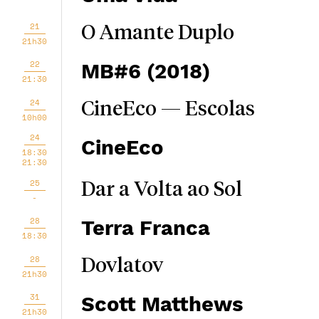
21
O Amante Duplo
21h30
22
MB#6 (2018)
21:30
24
CineEco — Escolas
10h00
24
CineEco
18:30
21:30
25
Dar a Volta ao Sol
-
28
Terra Franca
18:30
28
Dovlatov
21h30
31
Scott Matthews
21h30